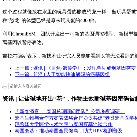
这个过程就像放在水里的玩具蛋膨胀成恐龙一样。当玩具蛋被
种“恐龙”的体型已经是原来玩具蛋的4000倍。
利用ChromExM，团队开发出一种新的基因调控模型。新
离基因以暂停表达。
吉拉尔德斯表示，新技术让研究人员能够看到以前无法看到的
上一篇
: 资讯 | 《自然·遗传学》：发现罕见戒烟基因突变
下一篇
: 前沿 | 人工智能快速解码脑癌基因组
资讯 | 让盐碱地开出“花”，作物主效耐碱基因密码被
「新春添喜 — 泰国总理顾问团队到公司考察调研」
寰基生物与合作方签署战略合作协议共建“老挝寰基医学
玛希隆大学医学技术学院与泰国寰基洽谈合作
泰国寰基：推动泰国全民健康，助力HPV检测普及