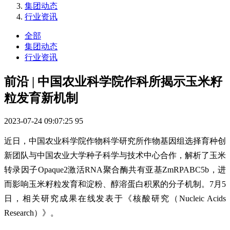
集团动态
行业资讯
全部
集团动态
行业资讯
前沿 | 中国农业科学院作科所揭示玉米籽
粒发育新机制
2023-07-24 09:07:25
95
近日，中国农业科学院作物科学研究所作物
基因
组选择育种创
新团队与
中国农业大学
种子科学与技术中心合作，解析了
玉米
转录因子Opaque2激活RNA聚合酶共有亚基ZmRPABC5b，进
而影响玉米籽粒发育和
淀粉
、醇溶
蛋白
积累的分子机制。7月5
日，相关研究成果在线发表于《
核酸
研究（Nucleic Acids
Research）》。