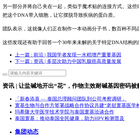
另一部分并将自己夹在一起，类似于魔术贴的连接方式。这些D
把这个DNA带入细胞，让它摆脱导致疾病的蛋白质。
团队表示，这就像人们正在制作一本动画分子书，数百种不同
这些发现还有助于回答一个30年来未解的关于特定DNA结构
上一篇
: 前沿 | 我国学者发现一水稻增产重要基因
下一篇
: 资讯 | 多层次助力中国乳腺癌高质量发展
资讯 | 让盐碱地开出“花”，作物主效耐碱基因密码被
「新春添喜 — 泰国总理顾问团队到公司考察调研」
寰基生物与合作方签署战略合作协议共建“老挝寰基医学
玛希隆大学医学技术学院与泰国寰基洽谈合作
泰国寰基：推动泰国全民健康，助力HPV检测普及
集团动态