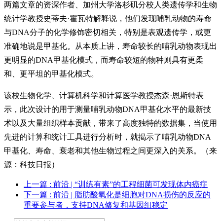
两篇文章的资深作者、加州大学洛杉矶分校人类遗传学和生物
统计学教授史蒂夫·霍瓦特解释说，他们发现哺乳动物的寿命
与DNA分子的化学修饰密切相关，特别是表观遗传学，或更
准确地说是甲基化。从本质上讲，寿命较长的哺乳动物表现出
更明显的DNA甲基化模式，而寿命较短的物种则具有更柔
和、更平坦的甲基化模式。
该校生物化学、计算机科学和计算医学教授杰森·恩斯特表
示，此次设计的用于测量哺乳动物DNA甲基化水平的最新技
术以及大量组织样本贡献，带来了高度独特的数据集，当使用
先进的计算和统计工具进行分析时，就揭示了哺乳动物DNA
甲基化、寿命、衰老和其他生物过程之间更深入的关系。
（来
源：科技日报）
上一篇
: 前沿 | “训练有素”的工程细菌可发现体内癌症
下一篇
: 前沿 | 脂肪酸氧化是细胞对DNA损伤的反应的
重要参与者，支持DNA修复和基因组稳定