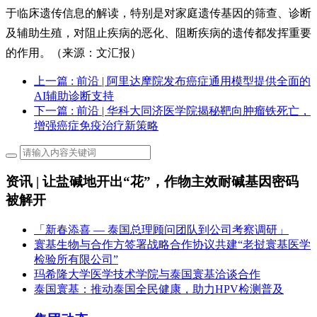
于临床遗传信息的解读，特别是对家庭遗传基因的筛查、诊断
及辅助生殖，对阻止疾病的恶化、阻断疾病的遗传都发挥重要
的作用。（来源：文汇报）
上一篇
: 前沿 | 阿里达摩院发布癌症通用模型提供全面的
AI辅助诊断支持
下一篇
: 前沿 | 华科大同济医学院揭秘靶向肿瘤铁死亡，
增强癌症免疫治疗新策略
资讯 | 让盐碱地开出“花”，作物主效耐碱基因密码
被解开
「新春添喜 — 泰国总理顾问团队到公司考察调研」
寰基生物与合作方签署战略合作协议共建“老挝寰基医学
检验所有限公司”
玛希隆大学医学技术学院与泰国寰基洽谈合作
泰国寰基：推动泰国全民健康，助力HPV检测普及