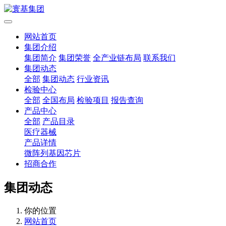
网站首页
集团介绍
集团简介
集团荣誉
全产业链布局
联系我们
集团动态
全部
集团动态
行业资讯
检验中心
全部
全国布局
检验项目
报告查询
产品中心
全部
产品目录
医疗器械
产品详情
微阵列基因芯片
招商合作
集团动态
你的位置
网站首页