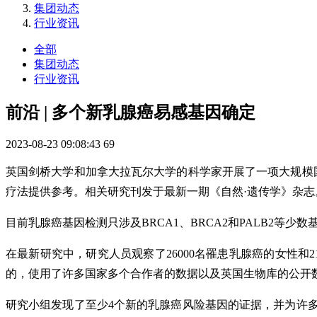
集团动态
行业资讯
全部
集团动态
行业资讯
前沿 | 多个新乳腺癌易感基因确定
2023-08-23 09:08:43
69
英国剑桥大学和加拿大拉瓦尔大学的科学家开展了一项大规模
疗法提供参考。相关研究刊发于最新一期《自然·遗传学》杂志
目前乳腺癌基因检测只涉及BRCA1、BRCA2和PALB2
在最新研究中，研究人员观察了26000名罹患乳腺癌的女性和
的，使用了许多国家多个合作者的数据以及英国生物库的公开
研究小组发现了至少4个新的乳腺癌风险基因的证据，并为许