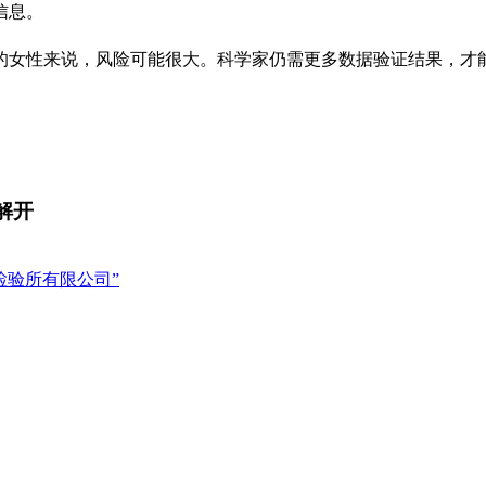
信息。
的女性来说，风险可能很大。科学家仍需更多数据验证结果，才
解开
检验所有限公司”