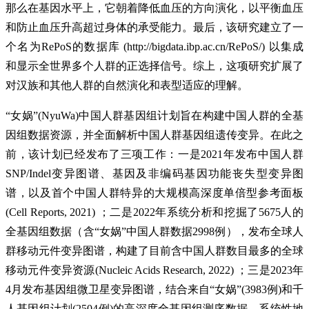
那么在基因水平上，它朝着降低血压的方向演化，以平衡血压
和防止血压升高超过身体的承受能力。最后，该研究建立了一
个名为RePoS的数据库 (http://bigdata.ibp.ac.cn/RePoS/) 以集成
和显示全世界多个人群的正选择信号。综上，这项研究扩展了
对汉族和其他人群的自然演化和表型适应的理解。
“女娲”(NyuWa)中国人群基因组计划旨在构建中国人群的全基
因组数据资源，并全面解析中国人群基因组遗传变异。在此之
前，该计划已经发布了三项工作：一是2021年发布中国人群
SNP/Indel变异图谱、基因及非编码基因功能丧失型变异图
谱，以及首个中国人群特异的大规模高深度单倍型参考面板
(Cell Reports, 2021) ；二是2022年系统分析和挖掘了5675人的
全基因组数据（含“女娲”中国人群数据2998例），发布全球人
群移动元件变异图谱，构建了目前含中国人群数目最多的全球
移动元件变异资源(Nucleic Acids Research, 2022) ；三是2023年
4月发布基因组微卫星变异图谱，结合来自“女娲”(3983例)和千
人基因组计划(2504例)的高深度全基因组测序数据，系统性地