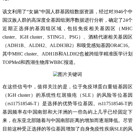
该文利用了“女娲”中国人群基因组数据资源，经过对3946个中
国汉族人群的高深度全基因组测序数据进行分析，确定了24个
近期正选择的基因组区域，包括免疫相关基因区（MHC
cluster、IGH cluster、STING1、PSG）、酒精代谢相关基因区
（ADH1B、ALDH2、ALDH3B2）和嗅觉感知基因OR4C16。
其中MHC cluster、ADH1B和ALDH2也被跨组学精准医学计划
TOPMed和西湖生物库WBBC报道。
在这些信号中，值得关注的是，位于免疫球蛋白重链基因区
（IGH cluster）的系统性红斑狼疮（SLE）的风险等位基因
（rs117518546-T）是选择的优势等位基因。rs117518546-T的
基因频率在中国南部和大洋洲的一些岛屿上几乎已经固定下
来，在东亚北部随着与中国南部距离的增加而逐渐降低。尽管
目前这种受正选择的等位基因增加了自身免疫性疾病SLE的风