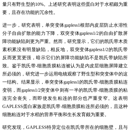
量只有野生型的10%。上述研究表明这些蛋白对于水稻颇为重
要，且存在功能的冗余性。
进一步，研究表明，单突变体gapless1根部内皮层防止水溶性
分子自由扩散的能力下降，双突变体gapless1/2的自由扩散屏
障功能缺陷则更为严重。然而，研究显示，它们的凯氏带木质
素积累没有明显缺陷，相反地，双突变体gapless1/2的凯氏带
反而更宽更强，暗示它们的屏障功能缺陷不是凯氏带缺陷所
致。鉴于凯氏带-细胞质膜粘连被认为是内皮层细胞屏障建立
所必须的，研究进一步运用电镜观察了野生型和突变体中的这
一结构。结果显示，单突变体gapless1的凯氏带-细胞质膜粘连
变弱，而gapless1/2突变体中则有一半的凯氏带-细胞质膜的粘
连完全丧失，而即使发生粘连的部分也严重变窄。这表明
GAPLESS蛋白家族是凯氏带-细胞质膜粘连所必须的，且这种
细胞粘连对于水稻的营养平衡和生长发育颇为重要。
研究发现，GAPLESS特异定位在凯氏带所在的细胞壁，且与