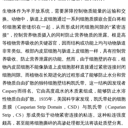
生物体作为半开放系统，需要屏障控制物质能量的运输和交
换。动物中，肠道上皮细胞通过一系列细胞质膜嵌合蛋白将相
邻细胞紧密缝织在一起，从而形成封闭细胞间隙的“紧密连
接”，控制营养物质摄入的同时防止营养物质的泄露。根是高
等植物营养吸收的关键器官，因而结构或功能上均与动物肠道
非常类似。根部内皮层细胞与肠道上皮细胞一样，具有控制营
养吸收、防止营养泄露的功能。然而，由于细胞壁的存在，植
物内皮层细胞不能像肠道上皮细胞那样直接通过紧密连接封闭
细胞间隙。而植物在长期进化的过程形成了能够防止水分和营
养物质自由扩散的独特细胞壁结构凯氏带。这一结构因发现者
Caspary而得名。它由高度疏水的木质素组成，能够防止水溶
性物质自由扩散。1935年，美国科学家发现，凯氏带处的细胞
质膜（Casparian Strip Domain，CSD）与凯氏带（Casparian
Strip，CS）形成类似于动物紧密连接的粘连。这种粘连强度
颇高，甚至能将细胞撕碎的高渗处理都无法将该处质壁分离。