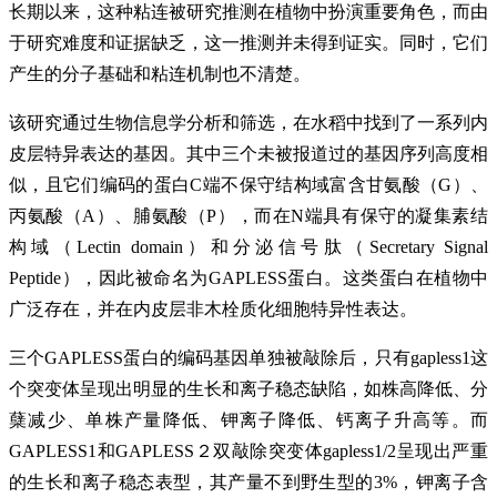
长期以来，这种粘连被研究推测在植物中扮演重要角色，而由
于研究难度和证据缺乏，这一推测并未得到证实。同时，它们
产生的分子基础和粘连机制也不清楚。
该研究通过生物信息学分析和筛选，在水稻中找到了一系列内
皮层特异表达的基因。其中三个未被报道过的基因序列高度相
似，且它们编码的蛋白C端不保守结构域富含甘氨酸（G）、
丙氨酸（A）、脯氨酸（P），而在N端具有保守的凝集素结
构域（Lectin domain）和分泌信号肽（Secretary Signal
Peptide），因此被命名为GAPLESS蛋白。这类蛋白在植物中
广泛存在，并在内皮层非木栓质化细胞特异性表达。
三个GAPLESS蛋白的编码基因单独被敲除后，只有gapless1这
个突变体呈现出明显的生长和离子稳态缺陷，如株高降低、分
蘖减少、单株产量降低、钾离子降低、钙离子升高等。而
GAPLESS1和GAPLESS２双敲除突变体gapless1/2呈现出严重
的生长和离子稳态表型，其产量不到野生型的3%，钾离子含