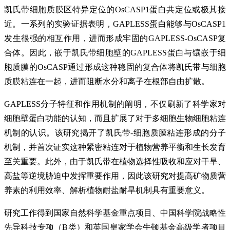
凯氏带细胞质膜区特异定位的OsCASP1蛋白共定位或极其接
近。一系列的实验证据表明，GAPLESS蛋白能够与OsCASP1
发生很强的相互作用，进而形成牢固的GAPLESS-OsCASP复
合体。因此，嵌于凯氏带细胞壁的GAPLESS蛋白与镶嵌于细
胞质膜的OsCASP通过形成这种稳固的复合体将凯氏带与细胞
质膜粘连在一起，进而阻断水分和离子在根部自由扩散。
GAPLESS分子特征和作用机制的阐明，不仅刷新了科学家对
细胞壁蛋白功能的认知，而且扩展了对于多细胞生物细胞粘连
机制的认识。该研究揭开了凯氏带-细胞质膜粘连形成的分子
机制，并首次证实这种紧密粘连对于植物营养平衡和生长发育
至关重要。此外，由于凯氏带在植物选择性吸收和应对干旱、
高盐等逆境胁迫中发挥重要作用，因此该研究对提高矿物质营
养素的利用效率、解析植物耐盐耐旱机制具有重要意义。
研究工作得到国家自然科学基金重点项目、中国科学院战略性
先导科技专项（B类）和英国皇家学会牛顿基金高级学者项目