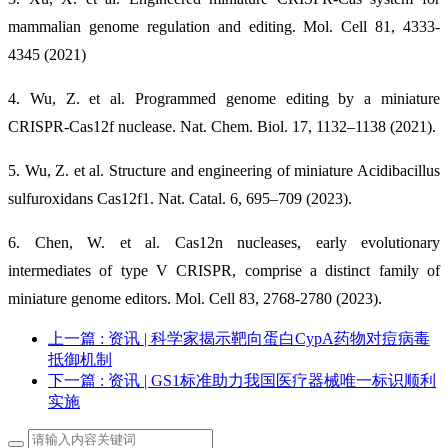
mammalian genome regulation and editing. Mol. Cell 81, 4333-
4345 (2021)
4. Wu, Z. et al. Programmed genome editing by a miniature
CRISPR-Cas12f nuclease. Nat. Chem. Biol. 17, 1132–1138 (2021).
5. Wu, Z. et al. Structure and engineering of miniature Acidibacillus
sulfuroxidans Cas12f1. Nat. Catal. 6, 695–709 (2023).
6. Chen, W. et al. Cas12n nucleases, early evolutionary
intermediates of type V CRISPR, comprise a distinct family of
miniature genome editors. Mol. Cell 83, 2768-2780 (2023).
上一篇
: 资讯 | 科学家揭示靶向蛋白CypA药物对痘病毒
抵御机制
下一篇
: 资讯 | GS1标准助力我国医疗器械唯一标识顺利
实施