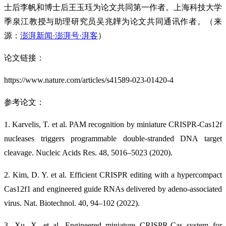
士后李帆和博士后王玉珏为论文共同第一作者。上海科技大学
季泉江教授与助理研究员吴兆韡为论文共同通讯作者。（来
源：
澎湃新闻·澎湃号·湃客
）
论文链接：
https://www.nature.com/articles/s41589-023-01420-4
参考论文：
1. Karvelis, T. et al. PAM recognition by miniature CRISPR-Cas12f
nucleases triggers programmable double-stranded DNA target
cleavage. Nucleic Acids Res. 48, 5016–5023 (2020).
2. Kim, D. Y. et al. Efficient CRISPR editing with a hypercompact
Cas12f1 and engineered guide RNAs delivered by adeno-associated
virus. Nat. Biotechnol. 40, 94–102 (2022).
3. Xu, X. et al. Engineered miniature CRISPR-Cas system for