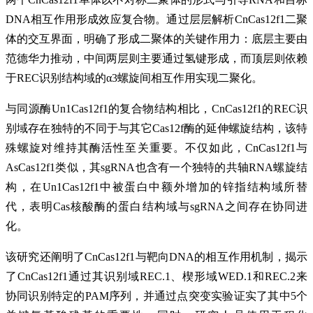
DNA相互作用形成效应复合物。通过层层解析CnCas12f1二聚
体的交互界面，明确了形成二聚体的关键作用力：底层主要由
范德华力推动，中间两层则主要通过氢键形成，而顶层则依赖
于REC识别结构域的α3螺旋间相互作用实现二聚化。
与同源酶Un1Cas12f1的复合物结构相比，CnCas12f1的REC识
别域存在独特的不同于与其它Cas12f酶的延伸螺旋结构，该特
殊螺旋对维持其酶活性至关重要。不仅如此，CnCas12f1与
AsCas12f1类似，其sgRNA也含有一个独特的共轴RNA螺旋结
构，在Un1Cas12f1中被蛋白中额外增加的锌指结构域所替
代，表明Cas核酸酶的蛋白结构域与sgRNA之间存在协同进
化。
该研究还阐明了CnCas12f1与靶向DNA的相互作用机制，揭示
了CnCas12f1通过其识别域REC.1、楔形域WED.1和REC.2来
协同识别特定的PAM序列，并通过点突变实验证实了其中5个