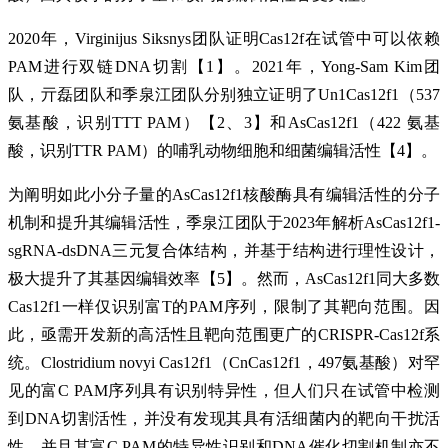
2020年，Virginijus Siksnys团队证明Cas12f在试管中可以依赖
PAM进行双链DNA切割【1】。2021年，Yong-Sam Kim团
队，亓磊团队和季泉江团队分别独立证明了Un1Cas12f1（537
氨基酸，识别TTT PAM）【2、3】和AsCas12f1（422 氨基
酸，识别TTR PAM）的哺乳动物细胞和细菌编辑活性【4】。
为阐明如此小分子量的AsCas12f1核酸酶具有编辑活性的分子
机制和提升其编辑活性，季泉江团队于2023年解析AsCas12f1-
sgRNA-dsDNA三元复合体结构，并基于结构进行理性设计，
极大提升了其基因编辑效率【5】。然而，AsCas12f1同大多数
Cas12f1一样仅识别富T的PAM序列，限制了其靶向范围。因
此，亟需开发新的高活性且靶向范围更广的CRISPR-Cas12f系
统。Clostridium novyi Cas12f1（CnCas12f1，497氨基酸）对罕
见的富C PAM序列具有识别特异性，但人们只在试管中检测
到DNA切割活性，并没有发现其具有活细菌内的靶向干扰活
性，并且其富C PAM的特异性识别和DNA催化切割机制亦不