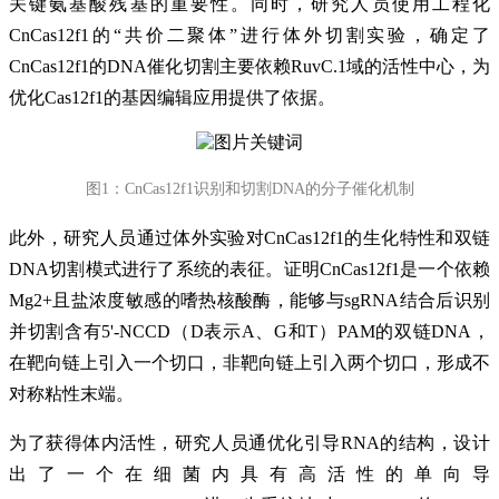
关键氨基酸残基的重要性。同时，研究人员使用工程化
CnCas12f1的“共价二聚体”进行体外切割实验，确定了
CnCas12f1的DNA催化切割主要依赖RuvC.1域的活性中心，为
优化Cas12f1的基因编辑应用提供了依据。
图1：CnCas12f1识别和切割DNA的分子催化机制
此外，研究人员通过体外实验对CnCas12f1的生化特性和双链
DNA切割模式进行了系统的表征。证明CnCas12f1是一个依赖
Mg2+且盐浓度敏感的嗜热核酸酶，能够与sgRNA结合后识别
并切割含有5'-NCCD（D表示A、G和T）PAM的双链DNA，
在靶向链上引入一个切口，非靶向链上引入两个切口，形成不
对称粘性末端。
为了获得体内活性，研究人员通优化引导RNA的结构，设计
出了一个在细菌内具有高活性的单向导