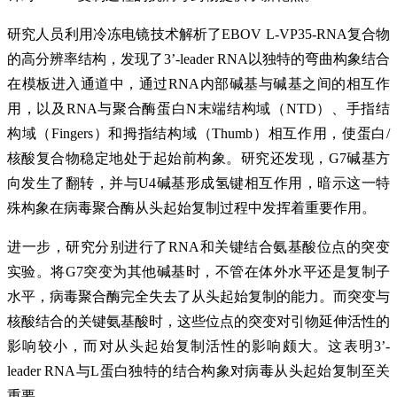
研究人员利用冷冻电镜技术解析了EBOV L-VP35-RNA复合物
的高分辨率结构，发现了3’-leader RNA以独特的弯曲构象结合
在模板进入通道中，通过RNA内部碱基与碱基之间的相互作
用，以及RNA与聚合酶蛋白N末端结构域（NTD）、手指结
构域（Fingers）和拇指结构域（Thumb）相互作用，使蛋白/
核酸复合物稳定地处于起始前构象。研究还发现，G7碱基方
向发生了翻转，并与U4碱基形成氢键相互作用，暗示这一特
殊构象在病毒聚合酶从头起始复制过程中发挥着重要作用。
进一步，研究分别进行了RNA和关键结合氨基酸位点的突变
实验。将G7突变为其他碱基时，不管在体外水平还是复制子
水平，病毒聚合酶完全失去了从头起始复制的能力。而突变与
核酸结合的关键氨基酸时，这些位点的突变对引物延伸活性的
影响较小，而对从头起始复制活性的影响颇大。这表明3’-
leader RNA与L蛋白独特的结合构象对病毒从头起始复制至关
重要。