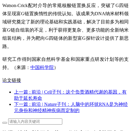
Watson-Crick配对介导的常规核酸链置换反应，突破了G四链
体呈现富G链置换惰性的传统认知。该成果为DNA纳米材料领
域研究奠定了新的理论基础和实践基础，解决了目前多为相同
富G链自组装的不足，利于获得更复杂、更多功能的全新纳米
组装结构，并为靶向G四链体的新型富G探针设计提供了新思
路。
研究工作得到国家自然科学基金和国家重点研发计划等的支
持。（来源：
中国科学院
）
论文链接
上一篇
: 前沿 | Cell子刊：这个负责酒精代谢的基因，有
助于延长寿命
下一篇
: 前沿 | Nature子刊：人脑中的环状RNA是为神经
元身份和神经精神疾病而定制的