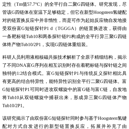
定性（Tm值57.7°C）的全平行自二聚G四链体。研究发现，尽
管该G四链体在室温下足够稳定，但它在新型Hoogsteen氢键配
对的链置换反应中并非惰性，而是可作为起始反应物自发地接
受双份富G短链探针P1 d（TGGGA）的链置换进攻，获得由
一条靶标链Tub10和两条探针链P1构成的全平行异三聚G四链
体终产物Tub10/2P1，实现G四链体重组装。
科研人员利用液相核磁共振技术解析了全原子精细结构，揭示
了不同DNA富G序列在相互识别时存在着靶标链与探针链之间
独特的1:2结合模式。富G短链探针P1与传统反义探针相比具
有更高的结合特异性，能特异性识别全平行二聚G四链体。富
G短链探针P1可同时进攻双螺旋中的富G链与富C链，自发地
将Tub10从双链螺旋中捕获出来，形成异三聚G四链体产物
Tub10/2P1。
该研究揭示了由双份富G短链探针同时参与基于Hoogsteen氢键
配对方式自发进行的新型链置换反应，拓展并补充了由