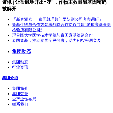
资讯 | 让盐碱地开出“花”，作物主效耐碱基因密码
被解开
「新春添喜 — 泰国总理顾问团队到公司考察调研」
寰基生物与合作方签署战略合作协议共建“老挝寰基医学
检验所有限公司”
玛希隆大学医学技术学院与泰国寰基洽谈合作
泰国寰基：推动泰国全民健康，助力HPV检测普及
集团动态
集团动态
行业资讯
集团介绍
集团简介
集团荣誉
全产业链布局
联系我们