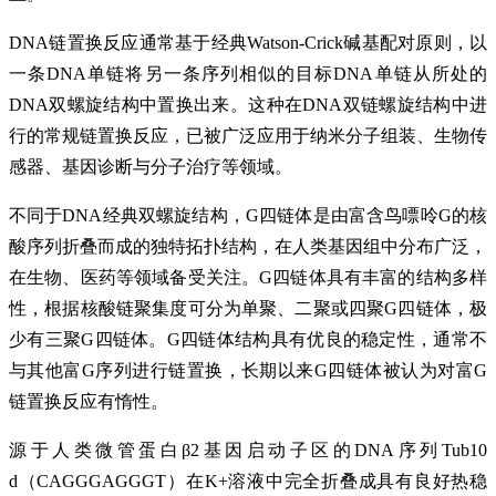
DNA链置换反应通常基于经典Watson-Crick碱基配对原则，以
一条DNA单链将另一条序列相似的目标DNA单链从所处的
DNA双螺旋结构中置换出来。这种在DNA双链螺旋结构中进
行的常规链置换反应，已被广泛应用于纳米分子组装、生物传
感器、基因诊断与分子治疗等领域。
不同于DNA经典双螺旋结构，G四链体是由富含鸟嘌呤G的核
酸序列折叠而成的独特拓扑结构，在人类基因组中分布广泛，
在生物、医药等领域备受关注。G四链体具有丰富的结构多样
性，根据核酸链聚集度可分为单聚、二聚或四聚G四链体，极
少有三聚G四链体。G四链体结构具有优良的稳定性，通常不
与其他富G序列进行链置换，长期以来G四链体被认为对富G
链置换反应有惰性。
源于人类微管蛋白β2基因启动子区的DNA序列Tub10
d（CAGGGAGGGT）在K+溶液中完全折叠成具有良好热稳