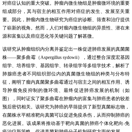
对癌症认知的重大突破。肿瘤内微生物组是肿瘤微环境的重要
组成部分，其与宿主的相互作用对癌症的发生、发展至关重
要。因此，肿瘤内微生物研究为癌症的
诊断
、
筛查
和治疗提供
了崭新的视角。然而，人们对瘤内微生物组的异质性、潜在来
源和富集以及癌症恶化等关键问题了解甚微。
该研究从肿瘤组织内分离并鉴定出一株促进肺癌发展的真菌菌
株——聚多曲霉（Aspergillus sydowii），通过整合深度宏基因
组学、培养组学、基因组学、转录组学等多组学技术，解析了
肺腺癌患者不同组织部位内的真菌微生物组的种类与分布特
征，阐明了瘤内真菌聚多曲霉通过与宿主之间的相互作用、诱
导
肿瘤免疫
抑制的微环境、最终促进肺癌发展的机制（如
图），同时证实了聚多曲霉在肿瘤内的富集与肺癌患者的较差
预后密切相关。该研究为肺癌的早筛提供了新型真菌标志物，
在菌株水平
精准
靶向真菌可以促进免疫杀伤，从而抑制肺癌的
恶化进展。该成果将推动基于靶向真菌的肺癌个体化靶向-免
疫治疗新策略，促进真菌和肺癌分子机制研究方面的发展。