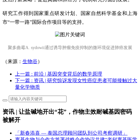
研究工作得到国家重点研发计划、国家
自然科学
基金
和上海
市“一带一路”国际合作项目等的支持。
聚多曲霉A. sydowii通过诱导肿瘤免疫抑制的微环境促进肺癌发展
（来源：
生物谷
）
上一篇
: 前沿 | 基因突变背后的数学原理
下一篇
: 资讯 | 研究惊讶发现女性癌症患者可能接触过大
量化学物质
资讯 | 让盐碱地开出“花”，作物主效耐碱基因密码
被解开
「新春添喜 — 泰国总理顾问团队到公司考察调研」
寰基生物与合作方签署战略合作协议共建“老挝寰基医学