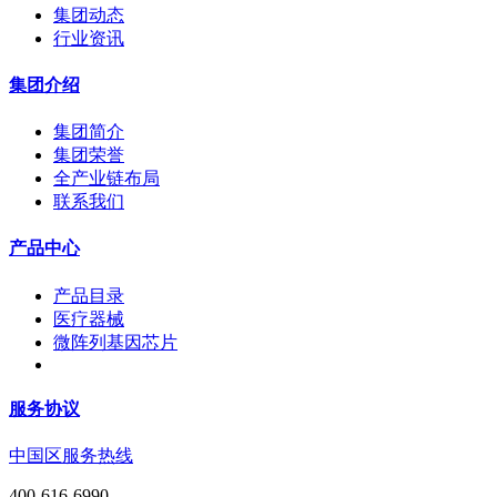
集团动态
行业资讯
集团介绍
集团简介
集团荣誉
全产业链布局
联系我们
产品中心
产品目录
医疗器械
微阵列基因芯片
服务协议
中国区服务热线
400-616-6990