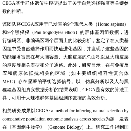
CEGA基于群体遗传学模型提出了关于自然选择强度等关键参
数的推断。
该团队将CEGA应用于已发表的9个现代人类（Homo sapiens）
和9个黑猩猩（Pan troglodytes ellioti）的群体基因组数据，进
行编码区、非编码区两个层面上的比较分析，鉴定了在人类基
因组中受自然选择作用而快速进化基因，并发现了这些基因的
功能显著富集在与大脑容量、大脑皮层的总面积以及大脑皮层
的厚度等相关表型和分子通路。此外，研究显示，在与免疫反
应和病原体抵抗相关的区域（如主要组织相容性复合体
MHC）存在显著的平衡选择信号。以上仿真分析以及人与黑
猩猩基因组真实数据分析的结果表明，CEGA是有效的算法工
具，可用于大规模群体基因组测序数据的高效分析。
相关研究成果以CEGA: a method for inferring natural selection by
comparative population genomic analysis across species为题，发表
在《基因组生物学》（Genome Biology）上。研究工作得到国