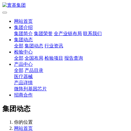
网站首页
集团介绍
集团简介
集团荣誉
全产业链布局
联系我们
集团动态
全部
集团动态
行业资讯
检验中心
全部
全国布局
检验项目
报告查询
产品中心
全部
产品目录
医疗器械
产品详情
微阵列基因芯片
招商合作
集团动态
你的位置
网站首页