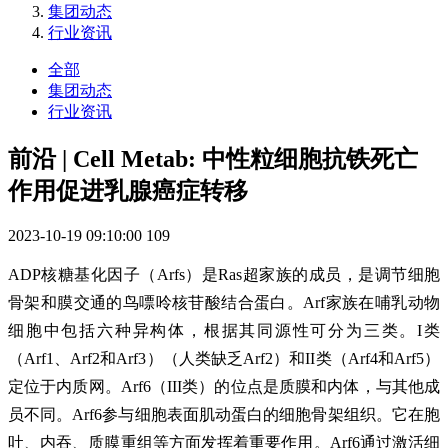
集团动态
行业资讯
全部
集团动态
行业资讯
前沿 | Cell Metab: 中性粒细胞抗铁死亡
作用促进乳腺癌症转移
2023-10-19 09:10:00
109
ADP核糖基化因子（Arfs）是Ras超家族的成员，是调节细胞
骨架和膜交通的鸟嘌呤核苷酸结合蛋白。Arf家族在哺乳动物
细胞中包括六种异构体，根据其同源性可分为三类。I类
（Arf1、Arf2和Arf3）（人类缺乏Arf2）和II类（Arf4和Arf5）
定位于内质网。Arf6（III类）的位点是质膜和内体，与其他成
员不同。Arf6参与细胞表面肌动蛋白的细胞骨架组织。它在胞
吐、内吞、质膜重组等方面发挥着重要作用。Arf6通过激活细