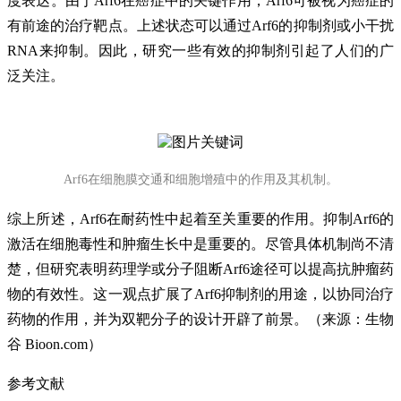
度表达。由于Arf6在癌症中的关键作用，Arf6可被视为癌症的
有前途的治疗靶点。上述状态可以通过Arf6的
抑制剂
或小干扰
RNA来抑制。因此，研究一些有效的抑制剂引起了人们的广
泛关注。
Arf6在细胞膜交通和细胞增殖中的作用及其机制。
综上所述，Arf6在耐药性中起着至关重要的作用。抑制Arf6的
激活在细胞毒性和肿瘤生长中是重要的。尽管具体机制尚不清
楚，但研究表明药理学或分子阻断Arf6途径可以提高抗
肿瘤药
物的有效性。这一观点扩展了Arf6抑制剂的用途，以协同治疗
药物的作用，并为双靶分子的设计开辟了前景。（来源：
生物
谷
Bioon.com）
参考文献