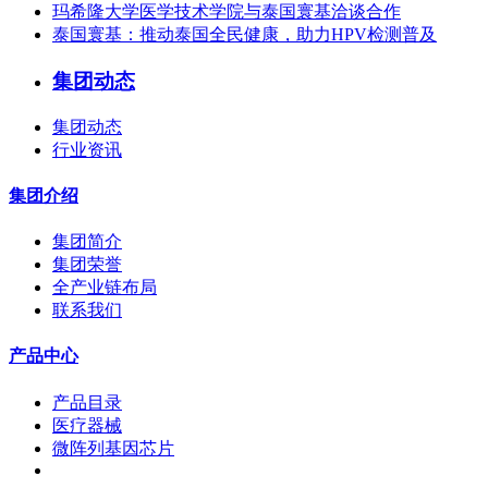
玛希隆大学医学技术学院与泰国寰基洽谈合作
泰国寰基：推动泰国全民健康，助力HPV检测普及
集团动态
集团动态
行业资讯
集团介绍
集团简介
集团荣誉
全产业链布局
联系我们
产品中心
产品目录
医疗器械
微阵列基因芯片