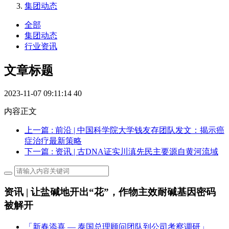
集团动态
全部
集团动态
行业资讯
文章标题
2023-11-07 09:11:14
40
内容正文
上一篇
: 前沿 | 中国科学院大学钱友存团队发文：揭示癌
症治疗最新策略
下一篇
: 资讯 | 古DNA证实川滇先民主要源自黄河流域
资讯 | 让盐碱地开出“花”，作物主效耐碱基因密码
被解开
「新春添喜 — 泰国总理顾问团队到公司考察调研」