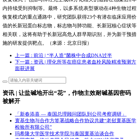
内持续受到抑制等。最终，以多系统表型驱动在4种生物过程
恢复模式的重点通路中，研究团队获得23个有潜在临床应用价
值的长新冠蛋白标志物，标志物与肺功能、长新冠核心症状等
相关联，这将有助于长新冠高危人群早期识别，并为新干预措
施的研发提供靶点。（来源：北京日报）
上一篇
: 前沿 | “半人造”菌株中合成DNA过半
下一篇
: 资讯 | 理化所等在癌症患者血栓风险精准预测方
面获进展
资讯 | 让盐碱地开出“花”，作物主效耐碱基因密码
被解开
「新春添喜 — 泰国总理顾问团队到公司考察调研」
寰基生物与合作方签署战略合作协议共建“老挝寰基医学
检验所有限公司”
玛希隆大学医学技术学院与泰国寰基洽谈合作