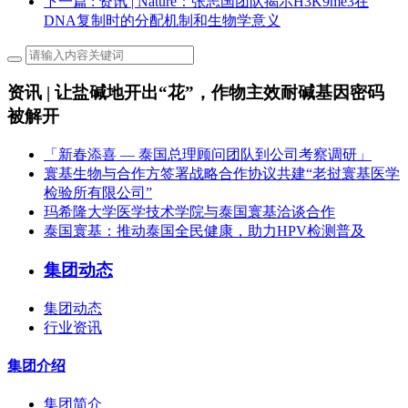
下一篇
: 资讯 | Nature：张志国团队揭示H3K9me3在
DNA复制时的分配机制和生物学意义
资讯 | 让盐碱地开出“花”，作物主效耐碱基因密码
被解开
「新春添喜 — 泰国总理顾问团队到公司考察调研」
寰基生物与合作方签署战略合作协议共建“老挝寰基医学
检验所有限公司”
玛希隆大学医学技术学院与泰国寰基洽谈合作
泰国寰基：推动泰国全民健康，助力HPV检测普及
集团动态
集团动态
行业资讯
集团介绍
集团简介