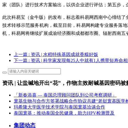
家（团队）进行技术方案输出，以供企业进行评估；第五步，
此次科易宝（金牛版）的发布，标志着科易网西南中心缔结了
技术转移示范服务机构，截至目前，科易网构建专业服务落地项
机，科易网将继续扩展成渝经济圈和成都都市圈、辐射西南五
上一篇
: 资讯 | 水稻特殊基因成就香糯好饭
下一篇
: 资讯 | 科学家发现每25人中就有1人携带短寿命
资讯 | 让盐碱地开出“花”，作物主效耐碱基因密码被
「新春添喜 — 泰国总理顾问团队到公司考察调研」
寰基生物与合作方签署战略合作协议共建“老挝寰基医学
玛希隆大学医学技术学院与泰国寰基洽谈合作
泰国寰基：推动泰国全民健康，助力HPV检测普及
集团动态