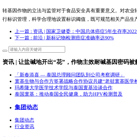
转基因作物的立法与监管对于食品安全具有重要意义。对农业
行标识管理，科学合理地设置标识阈值，既可规范相关产品生
上一篇
: 资讯 | 国家卫健委：中国总体癌症5年生存率2022
下一篇
: 前沿 | 新标记物检测癌症准确率达90%
资讯 | 让盐碱地开出“花”，作物主效耐碱基因密码被
「新春添喜 — 泰国总理顾问团队到公司考察调研」
寰基生物与合作方签署战略合作协议共建“老挝寰基医学
玛希隆大学医学技术学院与泰国寰基洽谈合作
泰国寰基：推动泰国全民健康，助力HPV检测普及
集团动态
集团动态
行业资讯