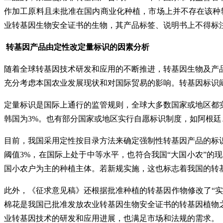
作加工原料且未批准在国内商业化种植，市场上并不存在该种
业转基因生物安全证书的生物，其产品标签、说明书上不得标注
转基因产品由定性改定量标识的因素分析
随着全球转基因技术研发和应用的不断推进，转基因生物及产
充分考虑本国农业发展现状和对国际贸易的影响。转基因标识
定量标识是国际上通行的监管规则，全球大多数国家或地区都实
韩国为3%。也有部分国家或地区实行自愿标识制度，如阿根廷
目前，我国采用定性按目录方法来确定强制性转基因产品的标
阈值3%，在国际上处于中等水平，也符合我国“大国小农”
国小农户为主的种植主体。若新规实施，这也标志着我国的转
此外，《征求意见稿》还根据批准种植的转基因作物修改了“
棉花是我国已批准发放农业转基因生物安全证书的转基因植物
业转基因技术的研发和应用进展，也满足市场和法规的需求。