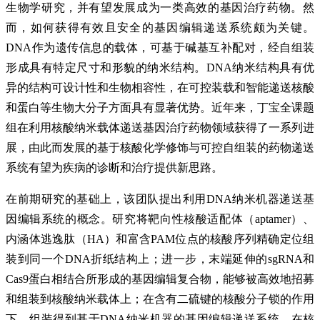
生物学研究，并有望发展成为一类高效的基因治疗药物。然
而，如何获得有效且安全的基因编辑递送系统颇为关键。
DNA作为遗传信息的载体，可基于碱基互补配对，经自组装
形成具有特定尺寸和形貌的纳米结构。DNA纳米结构具有优
异的结构可设计性和生物相容性，在可控装载和智能递送核酸
和蛋白等生物大分子方面具有显著优势。近年来，丁宝全课题
组在利用核酸纳米载体递送基因治疗药物领域获得了一系列进
展，由此而发展的基于核酸化学修饰与可控自组装的药物递送
系统有望为疾病的诊断和治疗提供新思路。
在前期研究的基础上，该团队提出利用DNA纳米机器递送基
因编辑系统的概念。研究将靶向性核酸适配体（aptamer）、
内涵体逃逸肽（HA）和富含PAM位点的核酸序列精确定位组
装到同一个DNA折纸结构上；进一步，末端延伸的sgRNA和
Cas9蛋白相结合所形成的基因编辑复合物，能够被高效地招募
和组装到核酸纳米载体上；在含有二硫键的核酸分子锁的作用
下，组装得到基于DNA纳米机器的基因编辑递送系统。在核