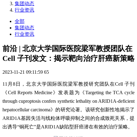
集团动态
行业资讯
全部
集团动态
行业资讯
前沿 | 北京大学国际医院梁军教授团队在
Cell 子刊发文：揭示靶向治疗肝癌新策略
2023-11-21 09:11:59
65
11月8日，北京大学国际医院梁军教授研究团队在Cell 子刊
《Cell Reports Medicine》发表题为《Targeting the TCA cycle
through cuproptosis confers synthetic lethality on ARID1A-deficient
hepatocellular carcinoma》的研究论著。该研究创新性地揭示了
ARID1A基因失活与线粒体呼吸抑制之间的合成致死关系，提
出诱导“铜死亡”是ARID1A缺陷型肝癌潜在有效的治疗策略。