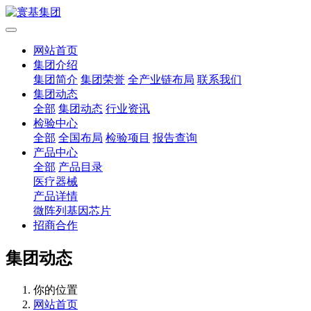
网站首页
集团介绍
集团简介
集团荣誉
全产业链布局
联系我们
集团动态
全部
集团动态
行业资讯
检验中心
全部
全国布局
检验项目
报告查询
产品中心
全部
产品目录
医疗器械
产品详情
微阵列基因芯片
招商合作
集团动态
你的位置
网站首页