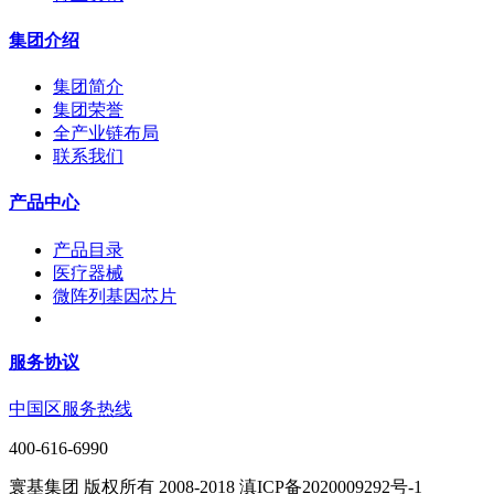
集团介绍
集团简介
集团荣誉
全产业链布局
联系我们
产品中心
产品目录
医疗器械
微阵列基因芯片
服务协议
中国区服务热线
400-616-6990
寰基集团 版权所有 2008-2018 滇ICP备2020009292号-1