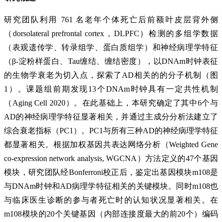
研究团队利用 761 名老年个体死亡后前额叶皮层背外侧
（dorsolateral prefrontal cortex，DLPFC）检测的多组学数据
（表观遗传学、转录组学、蛋白质组学）和神经病理学特征
（β-淀粉样蛋白、Tau缠结、缠结密度），以DNAm时钟表征
的生物学衰老为切入点，探索了AD相关的的分子机制（图
1）。课题组前期发现13个DNAm时钟具有一定共性机制
（Aging Cell 2020）。在此基础上，本研究确定了其中6个与
AD的神经病理学特征显著相关，并通过主成分分析法建立了
综合衰老指标（PC1）。PC1与所有三种AD的神经病理学特征
都显著相关。根据加权基因共表达网络分析（Weighted Gene
co-expression network analysis, WGCNA）方法定义的47个基因
模块，研究团队经Bonferroni校正后，鉴定出基因模块m108是
与DNAm时钟和AD病理学特征相关的关键模块。同时m108也
与临床医生诊断的参与者死亡时的认知状况显著相关。在
m108模块的20个关键基因（内部连接度最大的前20个）编码