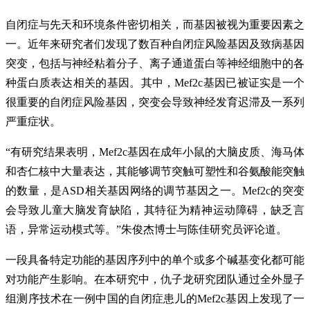
自闭症与先天和环境条件密切相关，而基因被视为重要因素之
一。近年来研究者们发现了数百种自闭症风险基因及致病基因
突变，包括与神经粘着分子、离子通道蛋白等神经细胞中的各
种蛋白质表达相关的基因。其中，Mef2c基因已被证实是一个
很重要的自闭症风险基因，突变会导致神经发育迟滞及一系列
严重症状。
“有研究结果表明，Mef2c基因在成年小鼠的大脑皮质、海马体
和杏仁核中大量表达，其能够调节突触可塑性和谷氨酸能突触
的数量，是ASD相关基因网络的调节基因之一。Mef2c的突变
会导致儿童大脑发育缺陷，其特征为精神运动障碍，缺乏言
语，异常运动模式等。”朱俊杰博士与陈佳研究员评论道。
一段具备特定功能的基因序列中的单个或多个碱基变化都可能
对功能产生影响。在本研究中，仇子龙研究团队通过全外显子
组测序技术在一例中国的自闭症患儿的Mef2c基因上发现了一