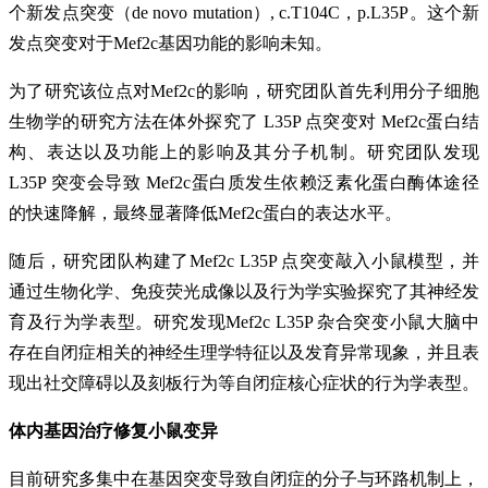
个新发点突变（de novo mutation）, c.T104C，p.L35P。这个新
发点突变对于Mef2c基因功能的影响未知。
为了研究该位点对Mef2c的影响，研究团队首先利用分子细胞
生物学的研究方法在体外探究了 L35P 点突变对 Mef2c蛋白结
构、表达以及功能上的影响及其分子机制。研究团队发现
L35P 突变会导致 Mef2c蛋白质发生依赖泛素化蛋白酶体途径
的快速降解，最终显著降低Mef2c蛋白的表达水平。
随后，研究团队构建了Mef2c L35P 点突变敲入小鼠模型，并
通过生物化学、免疫荧光成像以及行为学实验探究了其神经发
育及行为学表型。研究发现Mef2c L35P 杂合突变小鼠大脑中
存在自闭症相关的神经生理学特征以及发育异常现象，并且表
现出社交障碍以及刻板行为等自闭症核心症状的行为学表型。
体内基因治疗修复小鼠变异
目前研究多集中在基因突变导致自闭症的分子与环路机制上，