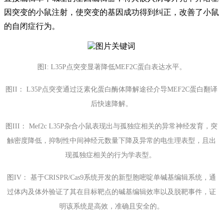
因突变的小鼠注射，使突变的基因成功得到纠正，改善了小鼠
的自闭症行为。
图I: L35P点突变显著降低MEF2C蛋白表达水平。
图II： L35P点突变通过泛素化蛋白酶体降解途径介导MEF2C蛋白翻译
后快速降解。
图III： Mef2c L35P杂合小鼠表现出与孤独症相关的异常神经发育，突
触密度降低，抑制性中间神经元数量下降及异常的电生理表型，且出
现孤独症相关的行为学表型。
图IV： 基于CRISPR/Cas9系统开发的新型胞嘧啶单碱基编辑系统，通
过体内及体外验证了其在目标靶点的碱基编辑效率以及脱靶事件，证
明该系统是高效，准确且安全的。