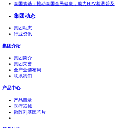
泰国寰基：推动泰国全民健康，助力HPV检测普及
集团动态
集团动态
行业资讯
集团介绍
集团简介
集团荣誉
全产业链布局
联系我们
产品中心
产品目录
医疗器械
微阵列基因芯片