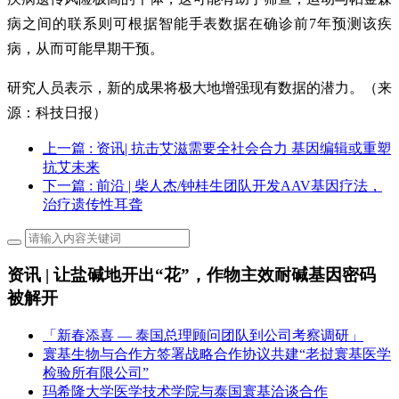
病之间的联系则可根据智能手表数据在确诊前7年预测该疾
病，从而可能早期干预。
研究人员表示，新的成果将极大地增强现有数据的潜力。
（来
源：科技日报）
上一篇
: 资讯| 抗击艾滋需要全社会合力 基因编辑或重塑
抗艾未来
下一篇
: 前沿 | 柴人杰/钟桂生团队开发AAV基因疗法，
治疗遗传性耳聋
资讯 | 让盐碱地开出“花”，作物主效耐碱基因密码
被解开
「新春添喜 — 泰国总理顾问团队到公司考察调研」
寰基生物与合作方签署战略合作协议共建“老挝寰基医学
检验所有限公司”
玛希隆大学医学技术学院与泰国寰基洽谈合作