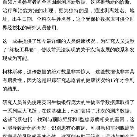
自50万名参与者的全基因组测序新数据。这将推动新的诊断、
治疗和治愈方法的出现，更为独特的是，通过剥离姓名、地
址、出生日期、全科医生姓名等，这个受保护数据库可供全世
界经授权的研究人员使用。
这一成果提供了迄今最详细的人类健康状况，为研究人员贡献
了“终极工具箱”，使以前无法实现的关于疾病发展的联系和发
现成为可能。
柯林斯称，遗传数据的绝对数量非常惊人，这些数据也非常具
有启发性，因为这是跟踪研究志愿者的健康状况约15年才拿到
的结果。
研究人员首先使用英国生物银行庞大的生物医学数据库取得了
一系列巨大飞跃，在这基础上，他们获得了此次的测序数据。
这些飞跃包括：找到与预防肥胖和Ⅱ型糖尿病相关的基因，这
可能导致新药的开发；识别患有心脏病、乳腺癌和前列腺癌等
疾病遗传风险极高的个体，这可能有助于筛查；运动与帕金森