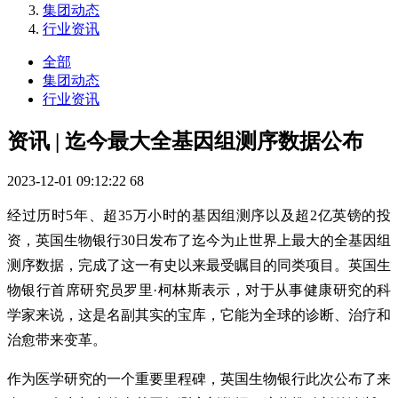
集团动态
行业资讯
全部
集团动态
行业资讯
资讯 | 迄今最大全基因组测序数据公布
2023-12-01 09:12:22
68
经过历时5年、超35万小时的基因组测序以及超2亿英镑的投
资，英国生物银行30日发布了迄今为止世界上最大的全基因组
测序数据，完成了这一有史以来最受瞩目的同类项目。英国生
物银行首席研究员罗里·柯林斯表示，对于从事健康研究的科
学家来说，这是名副其实的宝库，它能为全球的诊断、治疗和
治愈带来变革。
作为医学研究的一个重要里程碑，英国生物银行此次公布了来