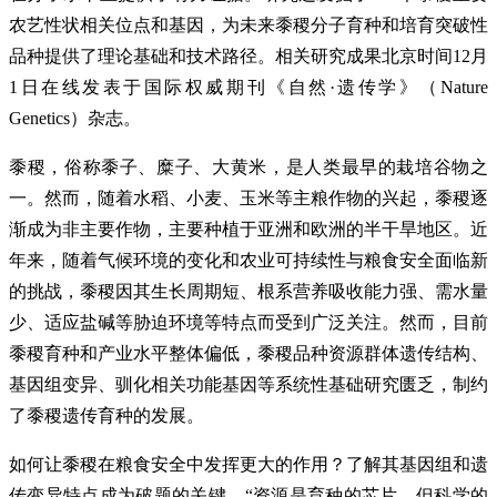
农艺性状相关位点和基因，为未来黍稷分子育种和培育突破性
品种提供了理论基础和技术路径。相关研究成果北京时间12月
1日在线发表于国际权威期刊《自然·遗传学》（Nature
Genetics）杂志。
黍稷，俗称黍子、糜子、大黄米，是人类最早的栽培谷物之
一。然而，随着水稻、小麦、玉米等主粮作物的兴起，黍稷逐
渐成为非主要作物，主要种植于亚洲和欧洲的半干旱地区。近
年来，随着气候环境的变化和农业可持续性与粮食安全面临新
的挑战，黍稷因其生长周期短、根系营养吸收能力强、需水量
少、适应盐碱等胁迫环境等特点而受到广泛关注。然而，目前
黍稷育种和产业水平整体偏低，黍稷品种资源群体遗传结构、
基因组变异、驯化相关功能基因等系统性基础研究匮乏，制约
了黍稷遗传育种的发展。
如何让黍稷在粮食安全中发挥更大的作用？了解其基因组和遗
传变异特点成为破题的关键。“资源是育种的芯片，但科学的