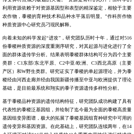
利用资源依赖于对资源基因型和表型的精深鉴定，相较于主要
农作物，黍稷的育种技术和品种水平落后明显。”作科所作物
种质资源中心研究员刁现民解释。
向着未知的科学发起“进攻”，研究团队历时十年，通过对516
份黍稷种质资源的深度重测序研究，对其起源与进化进行了全
面的群体遗传学分析。结果表明黍稷群体结构可分为四个主要
类群：C1东部/东北平原、C2中亚/欧洲、C3西北高原（主要
产区）和W野生类群。研究证实了黍稷的单起源理论，并为黍
稷经由河西走廊并经由我国新疆传播至中亚与欧洲提供了理论
基础，是目前最系统和翔实的黍子资源遗传多样性分析。
基于黍稷品种资源的遗传结构特征，研究团队成功构建了具有
代表性的黍稷泛基因组，并绘制了迄今最为全面的黍稷高质量
基因组变异图谱，极大的拓展了黍稷基因组育种研究中可用的
遗传变异和基因资源。在此基础上，研究团队连续两年，在14