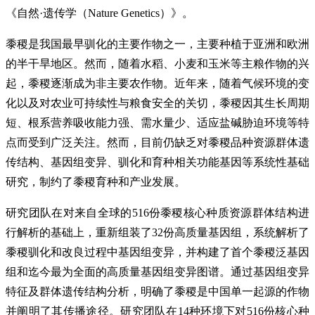
《自然·遗传学（Nature Genetics）》。
黍稷是我国最早驯化的主要作物之一，主要种植于亚洲和欧洲
的半干旱地区。然而，随着水稻、小麦和玉米等主粮作物的兴
起，黍稷逐渐成为非主要农作物。近年来，随着气候环境的变
化以及对农业可持续性与粮食安全的关切，黍稷因其生长周期
短、根系营养吸收能力强、需水量少、适应盐碱胁迫环境等特
点而受到广泛关注。然而，目前仍缺乏对黍稷品种资源群体遗
传结构、基因组变异、驯化和育种相关功能基因等系统性基础
研究，制约了黍稷育种和产业发展。
研究团队在对来自全球的516份黍稷核心种质资源群体结构进
行解析的基础上，重新组装了32份高质量基因组，系统解析了
黍稷驯化和改良过程中基因组变异，并构建了首个黍稷泛基因
组和迄今最为全面的高质量基因组变异图谱。通过基因组变异
特征及群体遗传结构分析，明确了黍稷是中国单一起源的作物
并阐明了其传播途径。研究团队在14种环境下对516份核心种