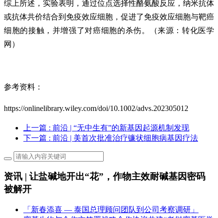
综上所述，实验表明，通过位点选择性酪氨酸反应，纳米抗体
或抗体共价结合到免疫效应细胞，促进了免疫效应细胞与靶癌
细胞的接触，并增强了对癌细胞的杀伤。（来源：转化医学
网）
参考资料：
https://onlinelibrary.wiley.com/doi/10.1002/advs.202305012
上一篇
: 前沿 | “无中生有”的新基因起源机制发现
下一篇
: 前沿 | 美首次批准治疗镰状细胞病基因疗法
资讯 | 让盐碱地开出“花”，作物主效耐碱基因密码
被解开
「新春添喜 — 泰国总理顾问团队到公司考察调研」