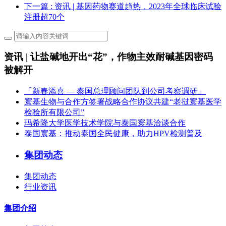
下一篇
: 资讯 | 基因药物赛道趋热，2023年全球临床试验
注册超70个
资讯 | 让盐碱地开出“花”，作物主效耐碱基因密码
被解开
「新春添喜 — 泰国总理顾问团队到公司考察调研」
寰基生物与合作方签署战略合作协议共建“老挝寰基医学
检验所有限公司”
玛希隆大学医学技术学院与泰国寰基洽谈合作
泰国寰基：推动泰国全民健康，助力HPV检测普及
集团动态
集团动态
行业资讯
集团介绍