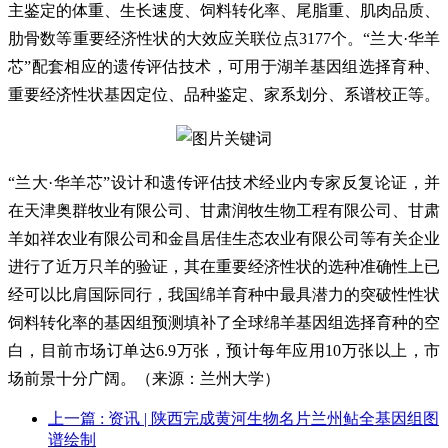
主鉴定的体重、生长速度、饲料转化率、尾脂重、肌肉品质、
肋骨数等重要经济性状的大效应关联位点3177个。“兰大·华羊
芯”配套相应的遗传评估技术，可用于湖羊基因组选择育种、
重要经济性状基因定位、品种鉴定、家系划分、系谱校正等。
“兰大·华羊芯”设计和遗传评估技术经业内专家反复论证，并
在天津奥群牧业有限公司、甘肃润牧生物工程有限公司、甘肃
羊如祥农业有限公司和金昌居佳生态农业有限公司等有关企业
进行了近万只羊的验证，其在重要经济性状的选种准确性上已
经可以比肩国际同行，我国绵羊育种中最具潜力的突破性性状
饲料转化率的基因组预测填补了全球绵羊基因组选择育种的空
白，目前市场订单达6.9万张，预计每年应用10万张以上，市
场前景十分广阔。（来源：兰州大学）
上一篇
: 资讯 | 陕西完成黄河生物名片兰州鲇全基因组图
谱绘制