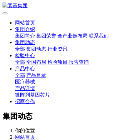
网站首页
集团介绍
集团简介
集团荣誉
全产业链布局
联系我们
集团动态
全部
集团动态
行业资讯
检验中心
全部
全国布局
检验项目
报告查询
产品中心
全部
产品目录
医疗器械
产品详情
微阵列基因芯片
招商合作
集团动态
你的位置
网站首页