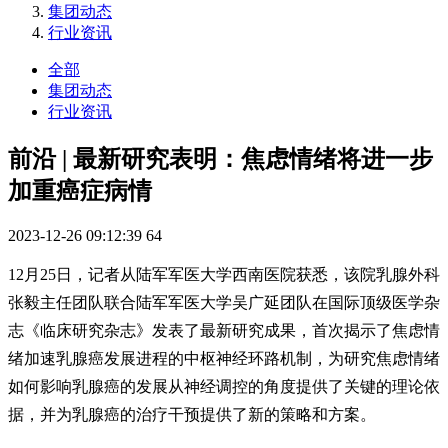
集团动态
行业资讯
全部
集团动态
行业资讯
前沿 | 最新研究表明：焦虑情绪将进一步
加重癌症病情
2023-12-26 09:12:39
64
12月25日，记者从陆军军医大学西南医院获悉，该院乳腺外科
张毅主任团队联合陆军军医大学吴广延团队在国际顶级医学杂
志《临床研究杂志》发表了最新研究成果，首次揭示了焦虑情
绪加速乳腺癌发展进程的中枢神经环路机制，为研究焦虑情绪
如何影响乳腺癌的发展从神经调控的角度提供了关键的理论依
据，并为乳腺癌的治疗干预提供了新的策略和方案。