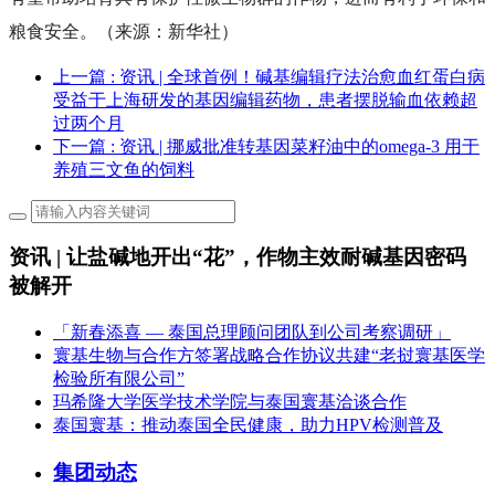
粮食安全。（来源：新华社）
上一篇
: 资讯 | 全球首例！碱基编辑疗法治愈血红蛋白病
受益于上海研发的基因编辑药物，患者摆脱输血依赖超
过两个月
下一篇
: 资讯 | 挪威批准转基因菜籽油中的omega-3 用于
养殖三文鱼的饲料
资讯 | 让盐碱地开出“花”，作物主效耐碱基因密码
被解开
「新春添喜 — 泰国总理顾问团队到公司考察调研」
寰基生物与合作方签署战略合作协议共建“老挝寰基医学
检验所有限公司”
玛希隆大学医学技术学院与泰国寰基洽谈合作
泰国寰基：推动泰国全民健康，助力HPV检测普及
集团动态