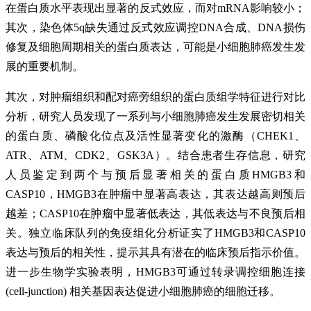
在蛋白质水平表现出显著的反式效应，而对mRNA影响较小；
其次，染色体5q缺失通过反式效应调控DNA合成、DNA损伤
修复及细胞周期相关的蛋白质表达，可能是小细胞肺癌发生发
展的重要机制。
其次，对肿瘤组织和配对癌旁组织的蛋白质组学特征进行对比
分析，研究人员发现了一系列与小细胞肺癌发生发展密切相关
的蛋白质、磷酸化位点及活性显著变化的激酶（CHEK1、
ATR、ATM、CDK2、GSK3A）。结合患者生存信息，研究
人员鉴定到两个与预后显著相关的蛋白质HMGB3和
CASP10，HMGB3在肿瘤中显著高表达，其表达越高则预后
越差；CASP10在肿瘤中显著低表达，其低表达与不良预后相
关。独立临床队列的免疫组化分析证实了HMGB3和CASP10
表达与预后的相关性，提示其具有潜在的临床预后指示价值。
进一步生物学实验表明，HMGB3可通过转录调控细胞连接
(cell-junction) 相关基因表达促进小细胞肺癌的细胞迁移。