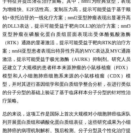
子特征并提出潜在治疗策略。其中，nmf1为经典亚型，表现
为增殖快、E2F活性高、复制压力高，提示可能受益于基于顺
铂+依托泊苷的一线化疗方案；nmf2亚型肿瘤表现出显著升高
的DLL3表达，提示可能受益于靶向DLL3的治疗方案；nmf3
亚型肿瘤在磷酸化蛋白质组层面表现出受体酪氨酸激酶
（RTK）通路的显著激活，提示可能受益于靶向RTK的治疗方
案；nmf4亚型患者表现出特异性升高的MYC表达及MYC通路
激活，提示可能受益于极光激酶（AURK）抑制剂。研究人员
还建立了大规模的患者样本来源肿瘤的小鼠移植瘤（PDX）
模型和人小细胞肺癌细胞系来源的小鼠移植瘤（CDX）模
型，并对其进行基因组学和蛋白质组学整合分析，在进行类似
的分子分型的基础上验证了基于临床样本分子分型的针对性治
疗策略。
总的来说，这项工作是国际上首次大规模对小细胞肺癌临床队
列开展蛋白质组和磷酸化蛋白质组表征，这些研究成果为小细
胞肺癌的病理机制解析、预后检测、分子分型及个性化治疗提