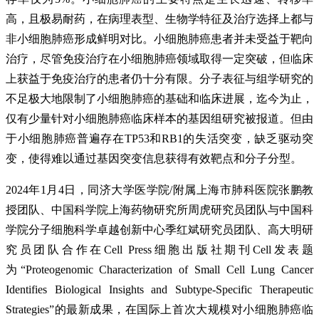
高，且极易耐药，在病理表型、生物学特征及治疗选择上都与
非小细胞肺癌形成鲜明对比。小细胞肺癌患者并未受益于靶向
治疗，尽管免疫治疗在小细胞肺癌领域取得一定突破，但临床
上获益于免疫治疗的患者仍十分有限。分子表征与组学研究的
不足极大地限制了小细胞肺癌的基础和临床进展，迄今为止，
仅有少量针对小细胞肺癌临床样本的基因组研究被报道。但由
于小细胞肺癌普遍存在TP53和RB1的失活突变，缺乏驱动突
变，使得难以通过基因突变信息获得有效靶点和分子分型。
2024年1月4日，同济大学医学院/附属上海市肺科医院张鹏教
授团队、中国科学院上海药物研究所周虎研究员团队与中国科
学院分子细胞科学卓越创新中心季红斌研究员团队、高大明研
究员团队合作在Cell Press细胞出版社期刊Cell发表题
为“Proteogenomic Characterization of Small Cell Lung Cancer
Identifies Biological Insights and Subtype-Specific Therapeutic
Strategies”的最新成果，在国际上首次大规模对小细胞肺癌临