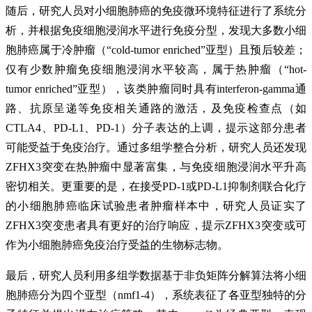
随后，研究人员对小细胞肺癌的免疫微环境特征进行了系统分
析，并根据免疫细胞浸润水平进行免疫分型，发现大多数小细
胞肺癌属于冷肿瘤（“cold-tumor enriched”亚型）且预后较差；
仅有少数肿瘤免疫细胞浸润水平较高，属于热肿瘤（“hot-
tumor enriched”亚型），该类肿瘤同时具有interferon-gamma通
路、抗原呈递等免疫相关通路的激活，及免疫检查点（如
CTLA4、PD-L1、PD-1）分子表达的上调，提示这部分患者
可能受益于免疫治疗。通过多组学整合分析，研究人员还发现
ZFHX3突变在热肿瘤中显著富集，与免疫细胞浸润水平升高
密切相关。更重要的是，在接受PD-1或PD-L1抑制剂联合化疗
的小细胞肺癌临床试验患者肿瘤样本中，研究人员证实了
ZFHX3突变患者具有更好的治疗响应，提示ZFHX3突变或可
作为小细胞肺癌免疫治疗受益的生物标志物。
最后，研究人员利用多组学数据基于非负矩阵分解算法将小细
胞肺癌分为四个亚型（nmf1-4），系统表征了各亚型独特的分