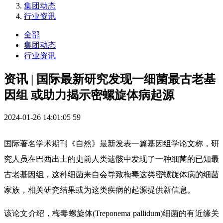
集团动态
行业资讯
全部
集团动态
行业资讯
资讯 | 国际最新研究发现一细菌最古老基
因组 或助力揭示密螺旋体病起源
2024-01-26 14:01:05
59
国际著名学术期刊《自然》最新发表一篇基因组学论文称，研
究人员在巴西出土的史前人类遗骸中发现了一种细菌的已知最
古老基因组，这种细菌来自会导致梅毒这类密螺旋体病的细菌
家族，相关研究结果或为这类疾病的起源提供新信息。
该论文介绍，梅毒螺旋体(Treponema pallidum)细菌的有近缘关