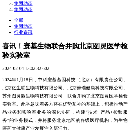
集团动态
集团动态
全部
集团动态
行业资讯
喜讯！寰基生物联合并购北京图灵医学检
验实验室
2024-02-04 13:02:32
602
2024年1月18日，中科寰基基因科技（北京）有限责任公司、
北京亿生联生物科技有限公司、北京善瑞健康科技有限公司、
苏州图灵微生物科技有限公司，联合并购了北京图灵医学检验
实验室。此举意味着各方将在优势互补的基础上，积极推动产
品业务和实验室业务的深化协同，构建“技术+产品+检验服
务”的业务模式，并将服务北京地区的各级医疗机构，为生物
医药大健康产业发展注入新活力。