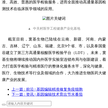
准、高效、普惠的医学检验服务，进而全面推动高通量基因检
测技术在临床医学领域的应用。
▲ 中关村医学工程健康产业化基地
截至目前，寰基生物已陆续在云南、新疆、河南、内蒙
古、吉林、辽宁、山东、福建、北京9个省、市，以及泰国曼
谷建立了第三方高通量核酸医学检验平台（LDT）。未来，寰
基生物将继续推动国内外医学实验室连锁布局与创新建设，着
力打造医学检验与精准医疗的整体化服务水平，深化与健康、
医疗、生物技术等行业及领域的合作，大力推进生物医药大健
康产业的发展。
上一篇
: 前沿 | 基因编辑精准修复免疫细胞
下一篇
: 资讯 | 基因编辑技术育出节水番茄