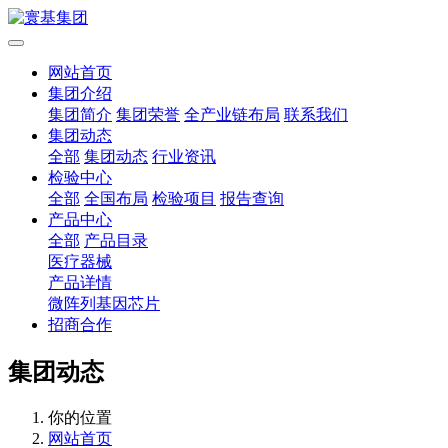
网站首页
集团介绍
集团简介
集团荣誉
全产业链布局
联系我们
集团动态
全部
集团动态
行业资讯
检验中心
全部
全国布局
检验项目
报告查询
产品中心
全部
产品目录
医疗器械
产品详情
微阵列基因芯片
招商合作
集团动态
你的位置
网站首页