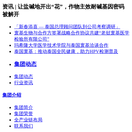
资讯 | 让盐碱地开出“花”，作物主效耐碱基因密码
被解开
「新春添喜 — 泰国总理顾问团队到公司考察调研」
寰基生物与合作方签署战略合作协议共建“老挝寰基医学
检验所有限公司”
玛希隆大学医学技术学院与泰国寰基洽谈合作
泰国寰基：推动泰国全民健康，助力HPV检测普及
集团动态
集团动态
行业资讯
集团介绍
集团简介
集团荣誉
全产业链布局
联系我们