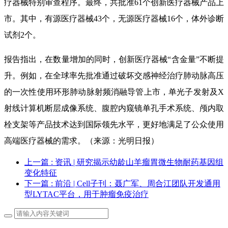
疗器械特别审查程序。最终，共批准61个创新医疗器械产品上
市。其中，有源医疗器械43个，无源医疗器械16个，体外诊断
试剂2个。
报告指出，在数量增加的同时，创新医疗器械“含金量”不断提
升。例如，在全球率先批准通过破坏交感神经治疗肺动脉高压
的一次性使用环形肺动脉射频消融导管上市，单光子发射及X
射线计算机断层成像系统、腹腔内窥镜单孔手术系统、颅内取
栓支架等产品技术达到国际领先水平，更好地满足了公众使用
高端医疗器械的需求。（来源：光明日报）
上一篇
: 资讯 | 研究揭示幼龄山羊瘤胃微生物耐药基因组
变化特征
下一篇
: 前沿 | Cell子刊：聂广军、周合江团队开发通用
型LYTAC平台，用于肿瘤免疫治疗