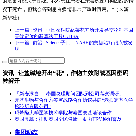
的危害可能大于好处。我不想让患者在未尝试使用类固醇的情
况下死亡，但我会等到患者病情非常严重时再用。”（来源：
新华社）
上一篇
: 资讯 | 中国农科院蔬菜花卉所开发异交物种基因
高效定位的新算法工具OcBSA
下一篇
: 前沿 | Science子刊：NASH的关键治疗靶点被发
现
资讯 | 让盐碱地开出“花”，作物主效耐碱基因密码
被解开
「新春添喜 — 泰国总理顾问团队到公司考察调研」
寰基生物与合作方签署战略合作协议共建“老挝寰基医学
检验所有限公司”
玛希隆大学医学技术学院与泰国寰基洽谈合作
泰国寰基：推动泰国全民健康，助力HPV检测普及
集团动态