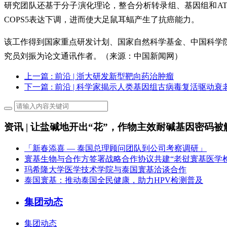
研究团队还基于分子演化理论，整合分析转录组、基因组和ATA
COPS5表达下调，进而使大足鼠耳蝠产生了抗癌能力。
该工作得到国家重点研发计划、国家自然科学基金、中国科学
究员刘振为论文通讯作者。（来源：中国新闻网）
上一篇
: 前沿 | 浙大研发新型靶向药治肿瘤
下一篇
: 前沿 | 科学家揭示人类基因组古病毒复活驱动衰
资讯 | 让盐碱地开出“花”，作物主效耐碱基因密码被
「新春添喜 — 泰国总理顾问团队到公司考察调研」
寰基生物与合作方签署战略合作协议共建“老挝寰基医学
玛希隆大学医学技术学院与泰国寰基洽谈合作
泰国寰基：推动泰国全民健康，助力HPV检测普及
集团动态
集团动态