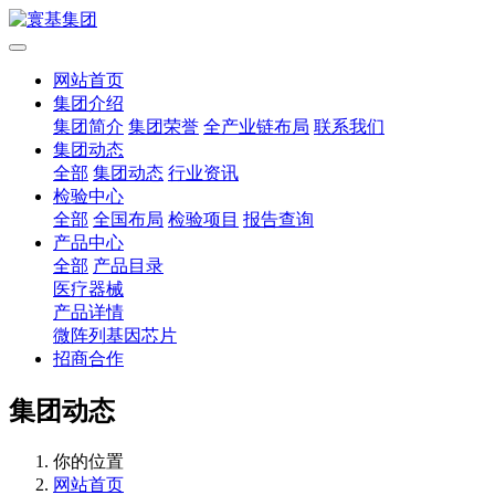
网站首页
集团介绍
集团简介
集团荣誉
全产业链布局
联系我们
集团动态
全部
集团动态
行业资讯
检验中心
全部
全国布局
检验项目
报告查询
产品中心
全部
产品目录
医疗器械
产品详情
微阵列基因芯片
招商合作
集团动态
你的位置
网站首页