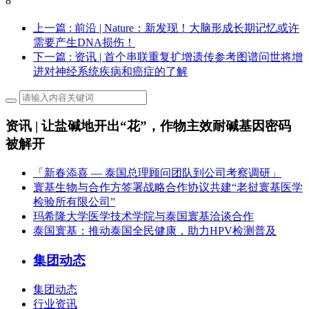
8
上一篇
: 前沿 | Nature：新发现！大脑形成长期记忆或许
需要产生DNA损伤！
下一篇
: 资讯 | 首个串联重复扩增遗传参考图谱问世将增
进对神经系统疾病和癌症的了解
资讯 | 让盐碱地开出“花”，作物主效耐碱基因密码
被解开
「新春添喜 — 泰国总理顾问团队到公司考察调研」
寰基生物与合作方签署战略合作协议共建“老挝寰基医学
检验所有限公司”
玛希隆大学医学技术学院与泰国寰基洽谈合作
泰国寰基：推动泰国全民健康，助力HPV检测普及
集团动态
集团动态
行业资讯