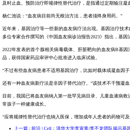
及时止血。预防治疗即规律性替代治疗，是指通过定期输注凝
杨仁池说：“血友病目前尚无根治方法，患者须终身用药。”
近年来，基因治疗等一些新的血友病疗法出现。基因治疗技术
多位专家合作撰写的《中国血友病诊治报告2023》指出，基
2022年发表的首个腺相关病毒载体、肝脏靶向的血友病B基
品，获得国家药品审评中心批准进入临床试验。
“不过有些血友病患者不适用基因治疗，比如对载体或凝血因子
还有一种血友病新疗法是非因子替代治疗。“该技术不干预凝
目前，我国已将血友病纳入第一批罕见病目录、儿童血液病救
常孩子一样健康成长。
“应将规律性替代治疗也纳入医保，增加成年人患者的药物可及
上一篇
: 前沿 | Cell：清华大学李寅青/李丕龙团队揭示