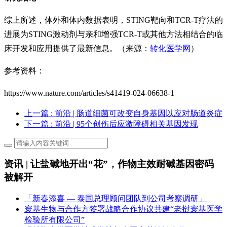
综上所述，体外和体内数据表明，STING靶向和TCR-T疗法的
进展为STING激动剂与亲和增强TCR-T或其他方法相结合的临
床开发和应用提供了最新信息。（来源：
转化医学网
）
参考资料：
https://www.nature.com/articles/s41419-024-06638-1
上一篇
: 前沿 | 肠道细菌可改变自身基因以应对肠道炎症
下一篇
: 前沿 | 95个创伤后应激障碍相关基因发现
资讯 | 让盐碱地开出“花”，作物主效耐碱基因密码
被解开
「新春添喜 — 泰国总理顾问团队到公司考察调研」
寰基生物与合作方签署战略合作协议共建“老挝寰基医学
检验所有限公司”