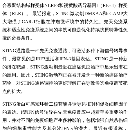
合寡聚结构域样受体NLRP3和视黄酸诱导基因I（RIG-I）样受
体（RLR）。 最近报道，STING激动剂DMXAA和cGAMP大
大增强了CAR-T细胞在肿瘤微环境中的持久性。先天免疫系
统和适应性免疫系统之间的串扰可能是优化持续抗原特异性免
疫的必要条件。
STING通路是一种先天免疫通路，可激活多种下游信号转导事
件，最常见的是IRF3激活和IFN-β基因表达。STING是一种新
的潜在靶点，STING激动剂最近在癌症免疫治疗中显示出潜在
的应用。因此，STING激动剂正在被开发为一种新的癌症治疗
药物，对STING通路调控的更好理解正在导致候选免疫调节靶
点的扩大。
STING蛋白可感知环状二核苷酸并诱导I型IFN和促炎细胞因子
的表达。I型IFN信号转导在先天免疫反应中起着至关重要的作
用，并对不同的免疫细胞产生多种影响，包括增强自然杀伤细
胞的细胞毒性能力及其分泌IFN-γ的潜力。最近有报道称，