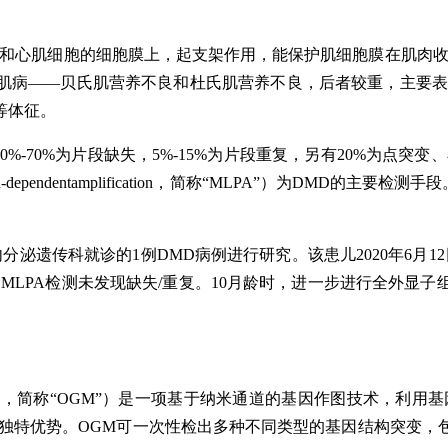
肌和心肌细胞的细胞膜上，起支架作用，能保护肌细胞膜在肌肉收
肌病——贝氏肌营养不良和杜氏肌营养不良，后者较重，主要表
等体征。
%-70%为片段缺失，5%-15%为片段重复，另有20%为点
on-dependentamplification，简称“MLPA”）为D
内分泌遗传科就诊的1例DMD病例进行研究。该患儿2020年6月
MLPA检测未发现缺失/重复。10月龄时，进一步进行全外显子
mapping，简称“OGM”）是一项基于纳米通道的基因作图技术
有独特优势。OGM可一次性检出多种不同类型的基因结构突变，