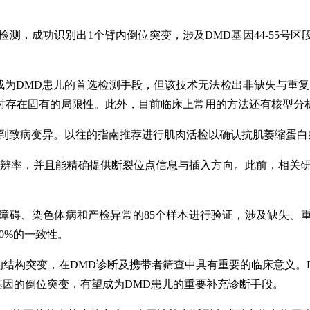
检测，成功识别出1个臂内倒位突变，涉及DMD基因44-55号
成为DMD患儿的首选检测手段，但该技术无法检出非缺失与重
时存在固有的局限性。此外，目前临床上常用的方法还有核型分
不到致病变异。以往的指南推荐进行肌肉活检以确认抗肌萎缩蛋
辨率，并且能精确提供断裂位点信息与插入方向。此前，相关研
障碍、染色体病和产检异常的85个样本进行验证，涉及缺失、
0%的一致性。
的结构突变，在DMD诊断及携带者筛查中具有重要的临床意义。
基因的倒位突变，有望成为DMD患儿的重要补充诊断手段。