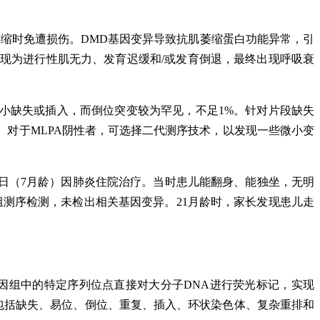
缩时免遭损伤。DMD基因变异导致抗肌萎缩蛋白功能异常，引
现为进行性肌无力、发育迟缓和/或发育倒退，最终出现呼吸衰
突变、小缺失或插入，而倒位突变较为罕见，不足1%。针对片段缺失
MD的主要检测手段。对于MLPA阴性者，可选择二代测序技术，以发现一些微小变
12日（7月龄）因肺炎住院治疗。当时患儿能翻身、能独坐，无明
组测序检测，未检出相关基因变异。21月龄时，家长发现患儿走
，利用基因组中的特定序列位点直接对大分子DNA进行荧光标记，实现
包括缺失、易位、倒位、重复、插入、环状染色体、复杂重排和