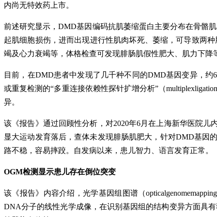
内尚无特效药上市。
前述研究显示，DMD基因编码抗肌萎缩蛋白主要分布在骨骼
起肌细胞损伤，进而出现进行性肌肉坏死、萎缩，可导致两种
竭及心力衰竭等，体格检查可发现腓肠肌假性肥大、肌力下降
目前，在DMD患者中发现了几千种不同的DMD基因变异，约60
或重复检测的“多重连接依赖性探针扩增分析”（multiplexligati
异。
该《报告》通过回顾性分析，对2020年6月在上海新华医院儿
显大运动发育落后，查体未发现腓肠肌肥大，针对DMD基因的
路不稳，容易摔跤。自发病以来，患儿智力、语言发育正常。
OGM检测显示患儿存在倒位突变
该《报告》内容介绍，光学基因组图谱（opticalgenome
DNA分子的线性光学成像，在识别基因组的结构变异方面具