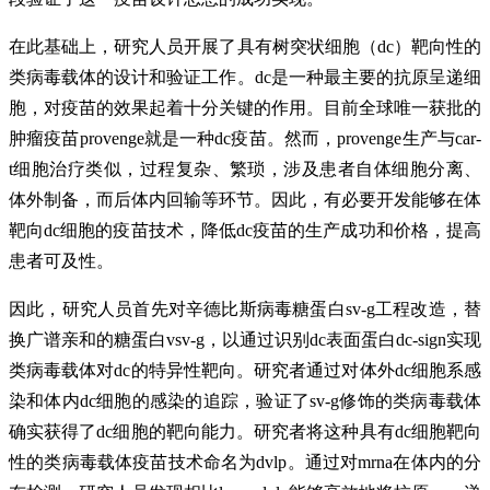
在此基础上，研究人员开展了具有树突状细胞（dc）靶向性的
类病毒载体的设计和验证工作。dc是一种最主要的抗原呈递细
胞，对疫苗的效果起着十分关键的作用。目前全球唯一获批的
肿瘤疫苗provenge就是一种dc疫苗。然而，provenge生产与car-
t细胞治疗类似，过程复杂、繁琐，涉及患者自体细胞分离、
体外制备，而后体内回输等环节。因此，有必要开发能够在体
靶向dc细胞的疫苗技术，降低dc疫苗的生产成功和价格，提高
患者可及性。
因此，研究人员首先对辛德比斯病毒糖蛋白sv-g工程改造，替
换广谱亲和的糖蛋白vsv-g，以通过识别dc表面蛋白dc-sign实现
类病毒载体对dc的特异性靶向。研究者通过对体外dc细胞系感
染和体内dc细胞的感染的追踪，验证了sv-g修饰的类病毒载体
确实获得了dc细胞的靶向能力。研究者将这种具有dc细胞靶向
性的类病毒载体疫苗技术命名为dvlp。通过对mrna在体内的分