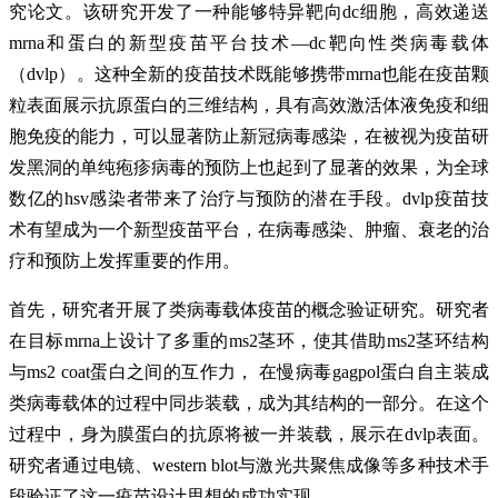
究论文。该研究开发了一种能够特异靶向dc细胞，高效递送
mrna和蛋白的新型疫苗平台技术—dc靶向性类病毒载体
（dvlp）。这种全新的疫苗技术既能够携带mrna也能在疫苗颗
粒表面展示抗原蛋白的三维结构，具有高效激活体液免疫和细
胞免疫的能力，可以显著防止新冠病毒感染，在被视为疫苗研
发黑洞的单纯疱疹病毒的预防上也起到了显著的效果，为全球
数亿的hsv感染者带来了治疗与预防的潜在手段。dvlp疫苗技
术有望成为一个新型疫苗平台，在病毒感染、肿瘤、衰老的治
疗和预防上发挥重要的作用。
首先，研究者开展了类病毒载体疫苗的概念验证研究。研究者
在目标mrna上设计了多重的ms2茎环，使其借助ms2茎环结构
与ms2 coat蛋白之间的互作力， 在慢病毒gagpol蛋白自主装成
类病毒载体的过程中同步装载，成为其结构的一部分。在这个
过程中，身为膜蛋白的抗原将被一并装载，展示在dvlp表面。
研究者通过电镜、western blot与激光共聚焦成像等多种技术手
段验证了这一疫苗设计思想的成功实现。