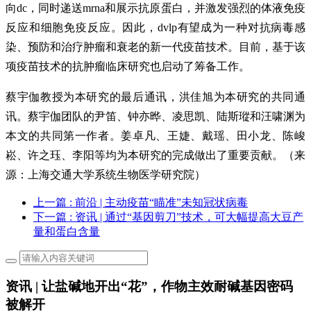
向dc，同时递送mrna和展示抗原蛋白，并激发强烈的体液免疫
反应和细胞免疫反应。因此，dvlp有望成为一种对抗病毒感
染、预防和治疗肿瘤和衰老的新一代疫苗技术。目前，基于该
项疫苗技术的抗肿瘤临床研究也启动了筹备工作。
蔡宇伽教授为本研究的最后通讯，洪佳旭为本研究的共同通
讯。蔡宇伽团队的尹笛、钟亦晔、凌思凯、陆斯瑽和汪啸渊为
本文的共同第一作者。姜卓凡、王婕、戴瑶、田小龙、陈峻
崧、许之珏、李阳等均为本研究的完成做出了重要贡献。（
来
源：上海交通大学系统生物医学研究院
）
上一篇
: 前沿 | 主动疫苗“瞄准”未知冠状病毒
下一篇
: 资讯 | 通过“基因剪刀”技术，可大幅提高大豆产
量和蛋白含量
资讯 | 让盐碱地开出“花”，作物主效耐碱基因密码
被解开