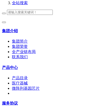
全站搜索
集团介绍
集团简介
集团荣誉
全产业链布局
联系我们
产品中心
产品目录
医疗器械
微阵列基因芯片
服务协议