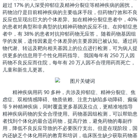
超过 17% 的人深受抑郁症及精神分裂症等精神疾病的困扰 。
药物治疗是目前精神疾病的主要临床手段，但药物疗效和不良
反应也呈现出巨大的个体差异。如在精神分裂症患者中，40%
的患者对典型和非典型的抗精神药物的反应不佳。在抑郁症患
者中，有 38% 的患者对抗抑郁药物无应答 。随着药物基因组
学的发展，遗传因素是个体差异的主要原因已被认知。通过药
物代谢、转运及靶向相关基因上的位点进行检测，可为病人提
供更多的信息用于个性化用药指导。 我国每年有 250 万人因
药物不良反应而住院，每年有 20 万人因不合理用药而死亡，
儿童和新生儿更甚。
精神疾病用药 90 多种，共涉及抑郁症、精神分裂症、焦
虑症、双相情感障碍、物质依赖、注意力缺陷多动障碍、癫痫
等 9 种精神疾病，同时覆盖更多基因及位点，更精准地指导
精神疾病药物的安全合理使用。药物基因组检测，可以帮助患
者找到个体化的最合适药物，提高疗效，避免药物的毒副作
用，降低不良反应导致的不必要医疗支出。但是在现阶段，国
内还缺乏个体化用药的教育和培训，临床医生缺少获取药物基