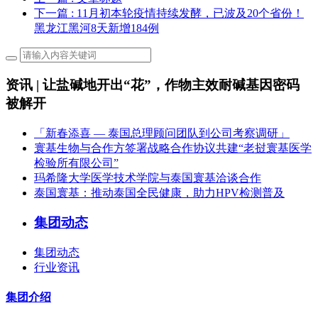
下一篇
: 11月初本轮疫情持续发酵，已波及20个省份！
黑龙江黑河8天新增184例
资讯 | 让盐碱地开出“花”，作物主效耐碱基因密码
被解开
「新春添喜 — 泰国总理顾问团队到公司考察调研」
寰基生物与合作方签署战略合作协议共建“老挝寰基医学
检验所有限公司”
玛希隆大学医学技术学院与泰国寰基洽谈合作
泰国寰基：推动泰国全民健康，助力HPV检测普及
集团动态
集团动态
行业资讯
集团介绍