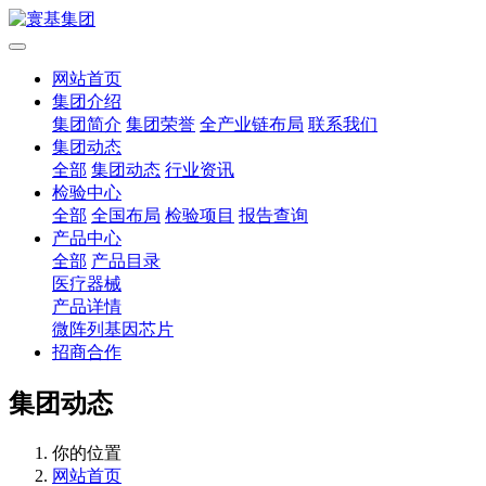
网站首页
集团介绍
集团简介
集团荣誉
全产业链布局
联系我们
集团动态
全部
集团动态
行业资讯
检验中心
全部
全国布局
检验项目
报告查询
产品中心
全部
产品目录
医疗器械
产品详情
微阵列基因芯片
招商合作
集团动态
你的位置
网站首页