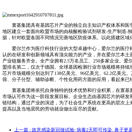
寰基集团具有基因芯片产业的独立自主知识产权体系和医
地区建立一套面向欧盟市场的由核酸检验试剂研发-生产制造-
据，针对欧盟各国不同情况完善地区防疫体系。以此搭建区域
爱尔兰作为医疗科技行业的大型卓越中心，爱尔兰的医疗
认的在研发和创新领域具有顶尖能力的产业，并在爱尔兰本土蓬
产业链服务齐全。全产业拥有2.5万名员工、250多家企业
盟排名第二，仅次于德国。全球基因检测行业市场规模将持续增
芯片市场规模分别达到了138亿美元、96亿美元、62.2亿
筛、分子分型、辅助诊断、个性化用药方面的应用，看起来已
寰基集团将依托自身独特的技术优势和行业积累，在寰基
市场认可作为这一阶段发展目标。
企业生态由基因芯片的研发
链结构，通过产业的演进，为了社会生产系统在更高的层次上
提高以及当地居民的劳动就业做出应尽的贡献。
上一篇
: 故意感染新冠做试验: 病毒2天即可传染, 鼻子