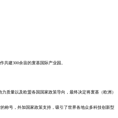
作共建300余亩的寰基国际产业园。
劳动力质量以及欧盟各国国家政策导向，最终决定将寰基（欧洲）
谷”的称号，外加国家政策支持，吸引了世界各地众多科技创新型