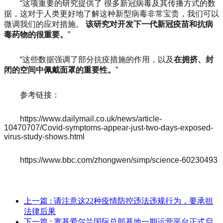
“这项重要的研究提供了
很多
新冠病毒及其传播方式的数
据，这对于人类更好地了解这种新型病毒非常宝贵，我们可以
微调我们的应对措施。
该研究对开发下一代新冠疫苗和抗病
毒药物的很重要。
”
“这些数据强调了部分抗疫措施的作用，以及
在拥挤、封
闭的空间中佩戴面罩的重要性。
”
参考链接：
https://www.dailymail.co.uk/news/article-
10470707/Covid-symptoms-appear-just-two-days-exposed-
virus-study-shows.html
https://www.bbc.com/zhongwen/simp/science-60230493
上一篇
: 请注意这22种疫情防控违法违规行为，要承担
法律后果
下一篇
: 寰基爱尔兰国际总部基地一期运营平台正式启