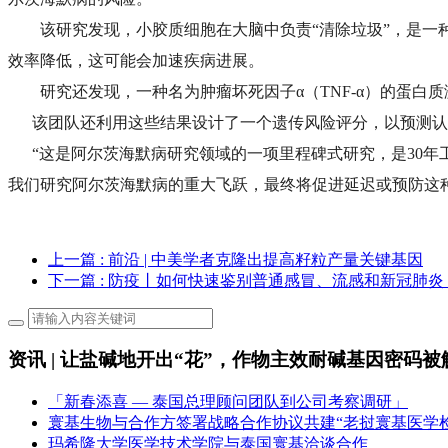
该研究发现，小胶质细胞在大脑中负责“清除垃圾”，是
效率降低，这可能会加速疾病进展。
研究还发现，一种名为肿瘤坏死因子α（TNF-α）的蛋白
该团队还利用这些结果设计了一个遗传风险评分，以预测认
“这是阿尔茨海默病研究领域的一项里程碑式研究，是30年
我们研究阿尔茨海默病的重大飞跃，最终将促进延迟或预防这
上一篇
: 前沿 | 中美学者克隆出提高籽粒产量关键基因
下一篇
: 防疫丨如何快速鉴别普通感冒、流感和新冠肺炎
资讯 | 让盐碱地开出“花”，作物主效耐碱基因密码被
「新春添喜 — 泰国总理顾问团队到公司考察调研」
寰基生物与合作方签署战略合作协议共建“老挝寰基医学
玛希隆大学医学技术学院与泰国寰基洽谈合作