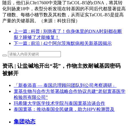
随后，他们从CItr17600中克隆了TaCOL-B5的cDNA，将其转
化到扬麦18中，表型分析发现在转基因的不同后代都显著提高
了穗数、每穗小穗节数及其粒数，从而证实TaCOL-B5是提高
产量的关键基因。（来源：科技日报）
上一篇
: 科普 | 别熬夜了！你身体里的DNA时刻都在断
裂？睡够了才能修复！
下一篇
: 前沿 | 42个阿尔茨海默病相关新基因揭示
资讯 | 让盐碱地开出“花”，作物主效耐碱基因密码
被解开
「新春添喜 — 泰国总理顾问团队到公司考察调研」
寰基生物与合作方签署战略合作协议共建“老挝寰基医学
检验所有限公司”
玛希隆大学医学技术学院与泰国寰基洽谈合作
泰国寰基：推动泰国全民健康，助力HPV检测普及
集团动态