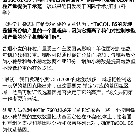
粒产量提供了示范
。该成果近日发表于国际学术期刊《科
学》。
《科学》杂志同期配发的评论文章认为，
“TaCOL-B5的发现
是提高谷物产量的一个里程碑，因为它提高了我们对控制株型
和产量的分子机制的理解”。
普通小麦的籽粒产量受三个主要因素影响：单位面积的穗数、
每穗粒数和粒重。穗数可以通过促进分蘖而增加，每穗粒数分
为小穗数和每小穗粒数两个亚组分，增加小穗数是提高粒数但
不降低粒重的有效途径。
“最初，我们发现小麦‘CItr17600’的粒数较多，就想把控制这
一表型的基因克隆出来，但这需要先‘锁定’对应的基因组区
域，然后再验证候选基因是否决定了它的高产。”论文共同第
一作者贾海燕说。
研究人员先利用CItr17600和扬麦18的F2:3家系，将一个控制每
穗小穗节数的主效数量性状基因定位在7B染色体上，接着通
过重组体表型和基因型分析和双亲序列比对，确定TaCOL-B5
为候选基因。