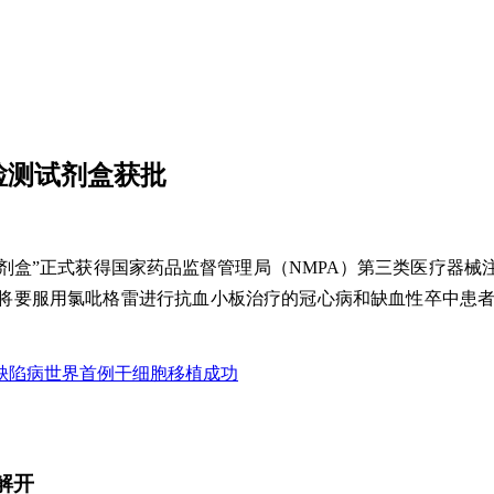
x检测试剂盒获批
测试剂盒”正式获得国家药品监督管理局（NMPA）第三类医疗
要服用氯吡格雷进行抗血小板治疗的冠心病和缺血性卒中患者外
基因缺陷病世界首例干细胞移植成功
解开